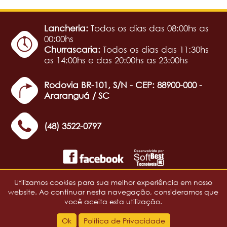
Lancheria:
Todos os dias das 08:00hs as
00:00hs
Churrascaria:
Todos os dias das 11:30hs
as 14:00hs e das 20:00hs as 23:00hs
Rodovia BR-101, S/N - CEP: 88900-000 -
Araranguá / SC
(48) 3522-0797
Política de Privacidade
Utilizamos cookies para sua melhor experiência em nosso
website. Ao continuar nesta navegação, consideramos que
Copyright 2018 - Espetão
você aceita esta utilização.
faça sua reserva pelo
Ok
Política de Privacidade
WhatsApp